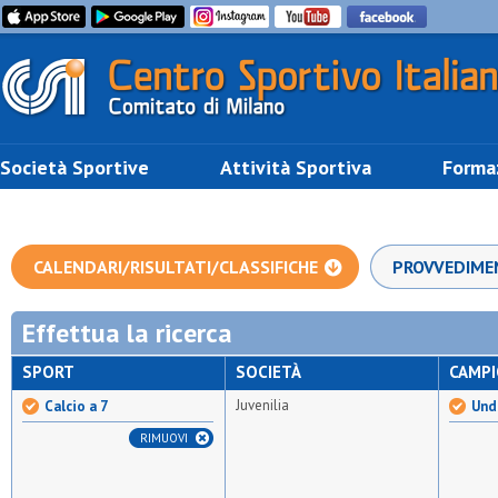
Società Sportive
Attività Sportiva
Forma
CALENDARI/RISULTATI/CLASSIFICHE
PROVVEDIME
Effettua la ricerca
SPORT
SOCIETÀ
CAMP
Juvenilia
Calcio a 7
Unde
RIMUOVI