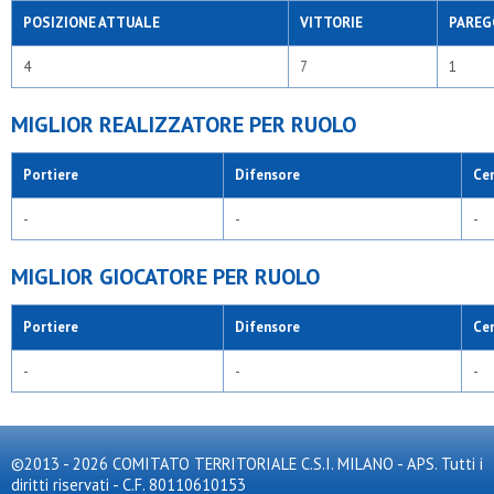
POSIZIONE ATTUALE
VITTORIE
PAREG
4
7
1
MIGLIOR REALIZZATORE PER RUOLO
Portiere
Difensore
Ce
-
-
-
MIGLIOR GIOCATORE PER RUOLO
Portiere
Difensore
Ce
-
-
-
©2013 - 2026 COMITATO TERRITORIALE C.S.I. MILANO - APS. Tutti i
diritti riservati - C.F. 80110610153