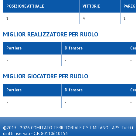
POSIZIONE ATTUALE
VITTORIE
PAREG
1
4
1
MIGLIOR REALIZZATORE PER RUOLO
Portiere
Difensore
Ce
-
-
-
MIGLIOR GIOCATORE PER RUOLO
Portiere
Difensore
Ce
-
-
-
©2013 - 2026 COMITATO TERRITORIALE C.S.I. MILANO - APS. Tutti i
diritti riservati - C.F. 80110610153