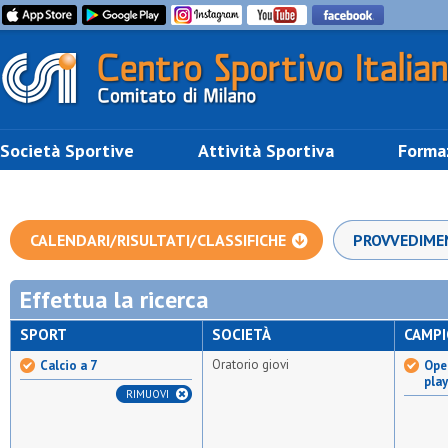
Società Sportive
Attività Sportiva
Forma
CALENDARI/RISULTATI/CLASSIFICHE
PROVVEDIME
Effettua la ricerca
SPORT
SOCIETÀ
CAMP
Oratorio giovi
Calcio a 7
Open
pla
RIMUOVI