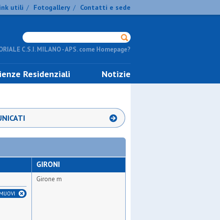
ink utili
Fotogallery
Contatti e sede
/
/
RIALE C.S.I. MILANO - APS. come Homepage?
ienze Residenziali
Notizie
NICATI
GIRONI
Girone m
IMUOVI