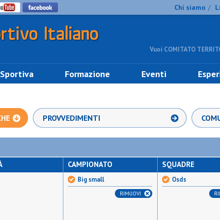
Chi siamo
L
/
Vuoi COMITATO TERRITO
 Sportiva
Formazione
Eventi
Esper
CHE
PROVVEDIMENTI
COMU
À
CAMPIONATO
SQUADRE
Big small
Osds
RIMUOVI
R