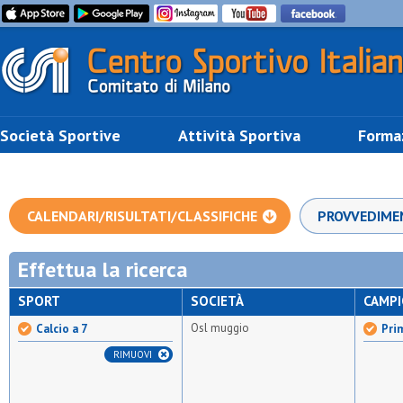
Società Sportive
Attività Sportiva
Forma
CALENDARI/RISULTATI/CLASSIFICHE
PROVVEDIME
Effettua la ricerca
SPORT
SOCIETÀ
CAMP
Osl muggio
Calcio a 7
Prim
RIMUOVI