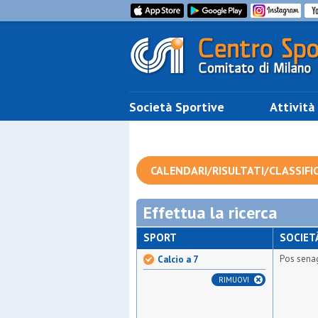
Società Sportive
Attività
CALENDARI/RISULTATI/CLASSIFI
Effettua la ricerca
SPORT
SOCIET
Pos sena
Calcio a 7
RIMUOVI