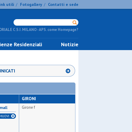
ink utili
Fotogallery
Contatti e sede
/
/
RIALE C.S.I. MILANO - APS. come Homepage?
ienze Residenziali
Notizie
NICATI
GIRONI
Girone f
small
IMUOVI