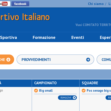
Chi siamo
L
/
Vuoi COMITATO TERRITO
 Sportiva
Formazione
Eventi
Esper
CHE
PROVVEDIMENTI
COMU
À
CAMPIONATO
SQUADRE
go
Big small
Pos senago big 
RIMUOVI
R