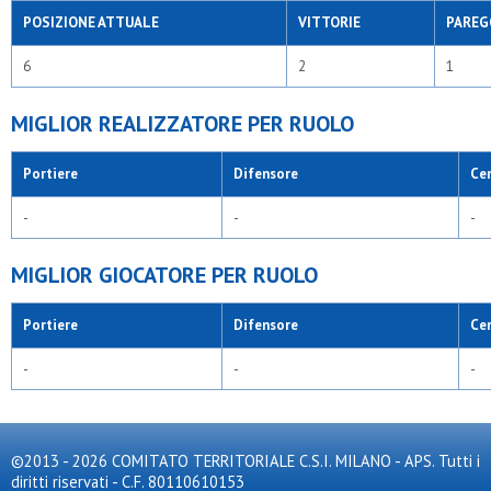
POSIZIONE ATTUALE
VITTORIE
PAREG
6
2
1
MIGLIOR REALIZZATORE PER RUOLO
Portiere
Difensore
Ce
-
-
-
MIGLIOR GIOCATORE PER RUOLO
Portiere
Difensore
Ce
-
-
-
©2013 - 2026 COMITATO TERRITORIALE C.S.I. MILANO - APS. Tutti i
diritti riservati - C.F. 80110610153