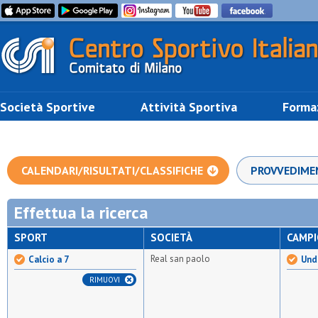
Società Sportive
Attività Sportiva
Forma
CALENDARI/RISULTATI/CLASSIFICHE
PROVVEDIME
Effettua la ricerca
SPORT
SOCIETÀ
CAMP
Real san paolo
Calcio a 7
Unde
RIMUOVI