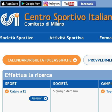
Società Sportive
Attività Sportiva
Forma
CALENDARI/RISULTATI/CLASSIFICHE
PROVVEDIME
Effettua la ricerca
SPORT
SOCIETÀ
CAMP
S.giorgio dergano
Calcio a 11
Top 
RIMUOVI