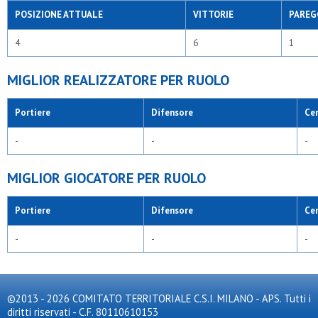
POSIZIONE ATTUALE
VITTORIE
PAREG
4
6
1
MIGLIOR REALIZZATORE PER RUOLO
Portiere
Difensore
Ce
-
-
-
MIGLIOR GIOCATORE PER RUOLO
Portiere
Difensore
Ce
-
-
-
©2013 - 2026 COMITATO TERRITORIALE C.S.I. MILANO - APS. Tutti i
diritti riservati - C.F. 80110610153