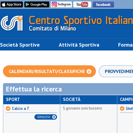
Società Sportive
Attività Sportiva
Forma
CALENDARI/RISULTATI/CLASSIFICHE
PROVVEDIME
Effettua la ricerca
SPORT
SOCIETÀ
CAMP
S.giovanni xxiii bussero
Calcio a 7
Unde
RIMUOVI