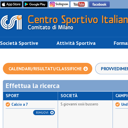
Società Sportive
Attività Sportiva
Forma
CALENDARI/RISULTATI/CLASSIFICHE
PROVVEDIME
Effettua la ricerca
SPORT
SOCIETÀ
CAMP
S.giovanni xxiii bussero
Calcio a 7
Unde
RIMUOVI