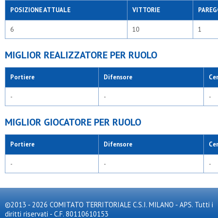
POSIZIONE ATTUALE
VITTORIE
PAREG
6
10
1
MIGLIOR REALIZZATORE PER RUOLO
Portiere
Difensore
Ce
-
-
-
MIGLIOR GIOCATORE PER RUOLO
Portiere
Difensore
Ce
-
-
-
©2013 - 2026 COMITATO TERRITORIALE C.S.I. MILANO - APS. Tutti i
diritti riservati - C.F. 80110610153