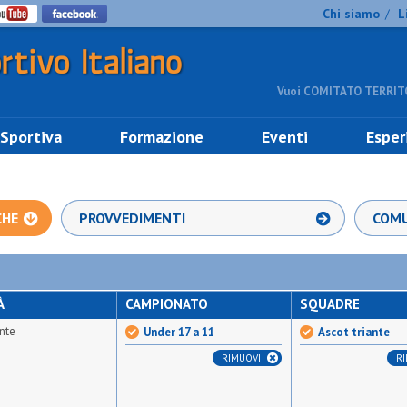
Chi siamo
L
/
Vuoi COMITATO TERRITO
 Sportiva
Formazione
Eventi
Esper
CHE
PROVVEDIMENTI
COMU
À
CAMPIONATO
SQUADRE
ante
Under 17 a 11
Ascot triante
RIMUOVI
R