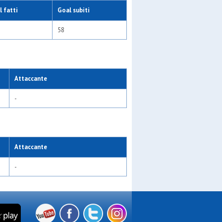
 fatti
Goal subiti
58
Attaccante
-
Attaccante
-