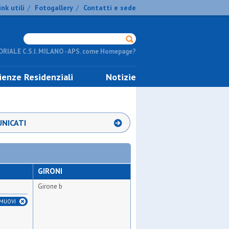
ink utili
Fotogallery
Contatti e sede
/
/
RIALE C.S.I. MILANO - APS. come Homepage?
ienze Residenziali
Notizie
NICATI
GIRONI
Girone b
IMUOVI