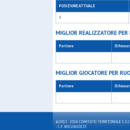
POSIZIONE ATTUALE
9
MIGLIOR REALIZZATORE PER
Portiere
Difensor
-
-
MIGLIOR GIOCATORE PER RU
Portiere
Difensor
-
-
©2013 - 2026 COMITATO TERRITORIALE C.S.I. MILA
- C.F. 80110610153