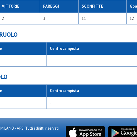
VITTORIE
PAREGGI
SCONFITTE
Goal
2
3
11
12
 RUOLO
e
Centrocampista
-
OLO
e
Centrocampista
-
NO - APS. Tutti i diritti riservati