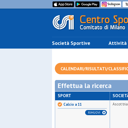
Società Sportive
Attività
CALENDARI/RISULTATI/CLASSIFI
Effettua la ricerca
SPORT
SOCIET
Ascot tri
Calcio a 11
RIMUOVI