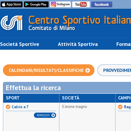
Società Sportive
Attività Sportiva
Forma
CALENDARI/RISULTATI/CLASSIFICHE
PROVVEDIME
Effettua la ricerca
SPORT
SOCIETÀ
CAMP
S.leone magno
Calcio a 7
Rag
RIMUOVI