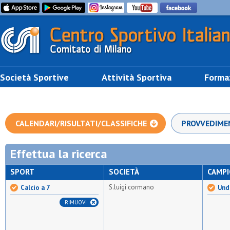
Società Sportive
Attività Sportiva
Forma
CALENDARI/RISULTATI/CLASSIFICHE
PROVVEDIME
Effettua la ricerca
SPORT
SOCIETÀ
CAMP
S.luigi cormano
Calcio a 7
Unde
RIMUOVI