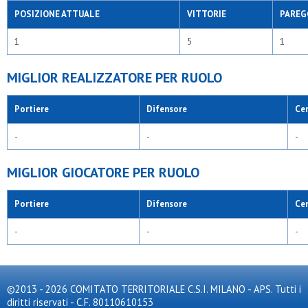
POSIZIONE ATTUALE
VITTORIE
PAREG
1
5
1
MIGLIOR REALIZZATORE PER RUOLO
Portiere
Difensore
Ce
-
-
-
MIGLIOR GIOCATORE PER RUOLO
Portiere
Difensore
Ce
-
-
-
©2013 - 2026 COMITATO TERRITORIALE C.S.I. MILANO - APS. Tutti i
diritti riservati - C.F. 80110610153