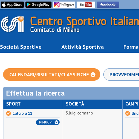
Società Sportive
Attività Sportiva
Forma
CALENDARI/RISULTATI/CLASSIFICHE
PROVVEDIME
Effettua la ricerca
SPORT
SOCIETÀ
CAMP
S.luigi cormano
Calcio a 11
Unde
RIMUOVI