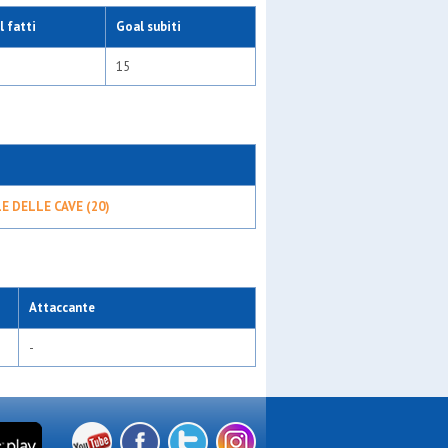
 fatti
Goal subiti
15
E DELLE CAVE (20)
Attaccante
-