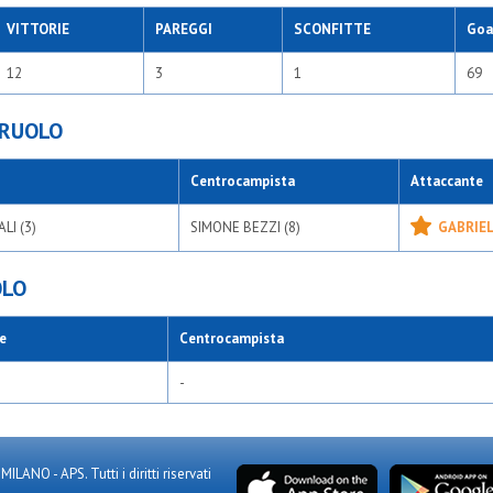
VITTORIE
PAREGGI
SCONFITTE
Goal
12
3
1
69
 RUOLO
Centrocampista
Attaccante
I (3)
SIMONE BEZZI (8)
GABRIEL
OLO
e
Centrocampista
-
NO - APS. Tutti i diritti riservati