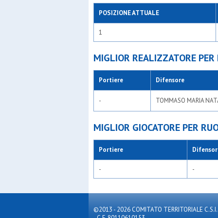
POSIZIONE ATTUALE
1
MIGLIOR REALIZZATORE PER
Portiere
Difensore
-
TOMMASO MARIA NATAL
MIGLIOR GIOCATORE PER RU
Portiere
Difensor
-
-
©2013 - 2026 COMITATO TERRITORIALE C.S.I. MILA
- C.F. 80110610153