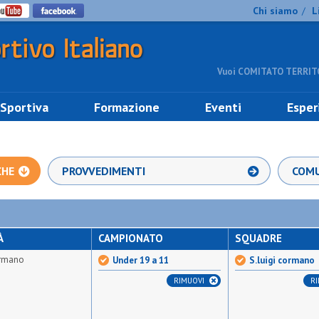
Chi siamo
L
/
Vuoi COMITATO TERRITO
 Sportiva
Formazione
Eventi
Esper
CHE
PROVVEDIMENTI
COMU
À
CAMPIONATO
SQUADRE
ormano
Under 19 a 11
S.luigi cormano
RIMUOVI
R