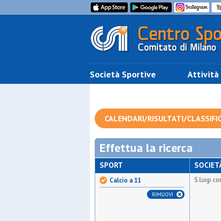
Società Sportive
Attività
CALENDARI/RISULTATI/CLASSIFI
Effettua la ricerca
SPORT
SOCIET
S.luigi c
Calcio a 11
RIMUOVI