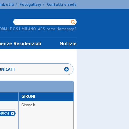
ink utili
Fotogallery
Contatti e sede
/
/
RIALE C.S.I. MILANO - APS. come Homepage?
ienze Residenziali
Notizie
NICATI
GIRONI
Girone b
IMUOVI