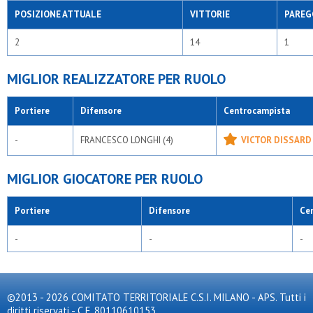
POSIZIONE ATTUALE
VITTORIE
PAREG
2
14
1
MIGLIOR REALIZZATORE PER RUOLO
Portiere
Difensore
Centrocampista
-
FRANCESCO LONGHI (4)
VICTOR DISSARD 
MIGLIOR GIOCATORE PER RUOLO
Portiere
Difensore
Ce
-
-
-
©2013 - 2026 COMITATO TERRITORIALE C.S.I. MILANO - APS. Tutti i
diritti riservati - C.F. 80110610153