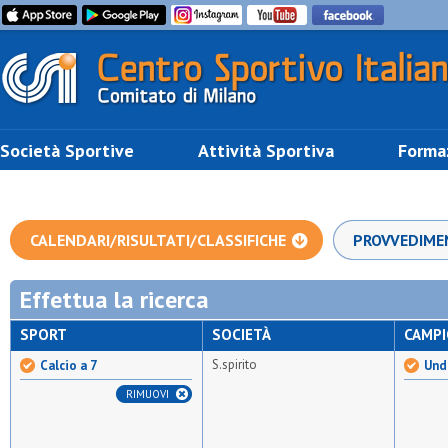
Società Sportive
Attività Sportiva
Forma
CALENDARI/RISULTATI/CLASSIFICHE
PROVVEDIME
Effettua la ricerca
SPORT
SOCIETÀ
CAMP
S.spirito
Calcio a 7
Unde
RIMUOVI