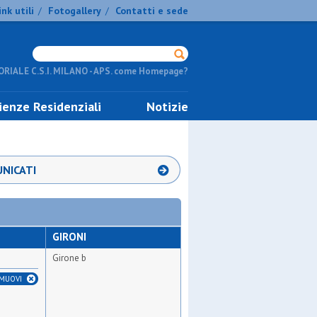
ink utili
Fotogallery
Contatti e sede
/
/
RIALE C.S.I. MILANO - APS. come Homepage?
ienze Residenziali
Notizie
NICATI
GIRONI
Girone b
IMUOVI