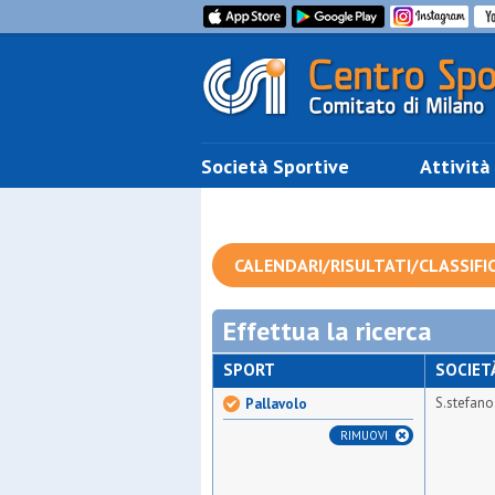
Società Sportive
Attività
CALENDARI/RISULTATI/CLASSIFI
Effettua la ricerca
SPORT
SOCIET
S.stefano
Pallavolo
RIMUOVI