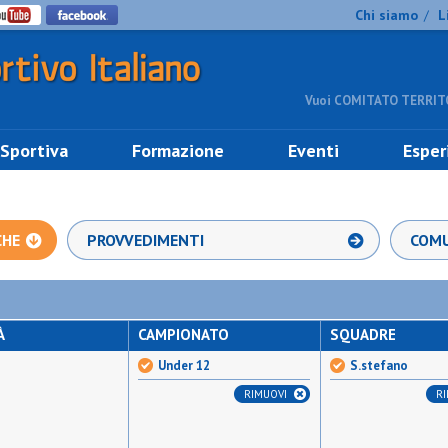
Chi siamo
L
/
Vuoi COMITATO TERRITO
 Sportiva
Formazione
Eventi
Esper
CHE
PROVVEDIMENTI
COMU
À
CAMPIONATO
SQUADRE
Under 12
S.stefano
RIMUOVI
R