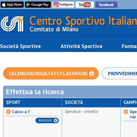
Società Sportive
Attività Sportiva
Forma
CALENDARI/RISULTATI/CLASSIFICHE
PROVVEDIME
Effettua la ricerca
SPORT
SOCIETÀ
CAMP
Speranza - cinisello
Calcio a 7
Open
cup
RIMUOVI