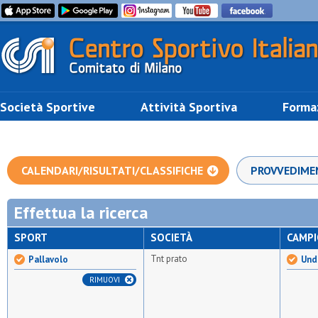
Società Sportive
Attività Sportiva
Forma
CALENDARI/RISULTATI/CLASSIFICHE
PROVVEDIME
Effettua la ricerca
SPORT
SOCIETÀ
CAMP
Tnt prato
Pallavolo
Unde
RIMUOVI