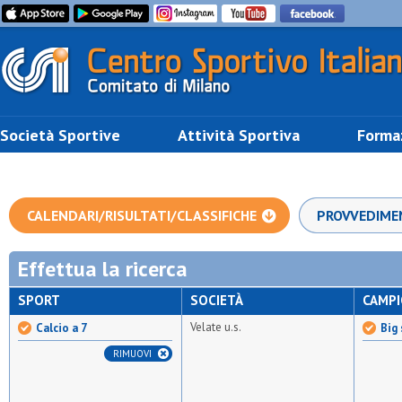
Società Sportive
Attività Sportiva
Forma
CALENDARI/RISULTATI/CLASSIFICHE
PROVVEDIME
Effettua la ricerca
SPORT
SOCIETÀ
CAMP
Velate u.s.
Calcio a 7
Big 
RIMUOVI