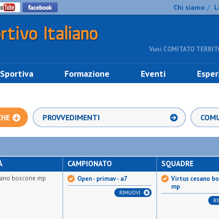
Chi siamo
L
/
Vuoi COMITATO TERRITO
 Sportiva
Formazione
Eventi
Esper
CHE
PROVVEDIMENTI
COMU
À
CAMPIONATO
SQUADRE
esano boscone mp
Open - primav - a7
Virtus cesano b
mp
RIMUOVI
R