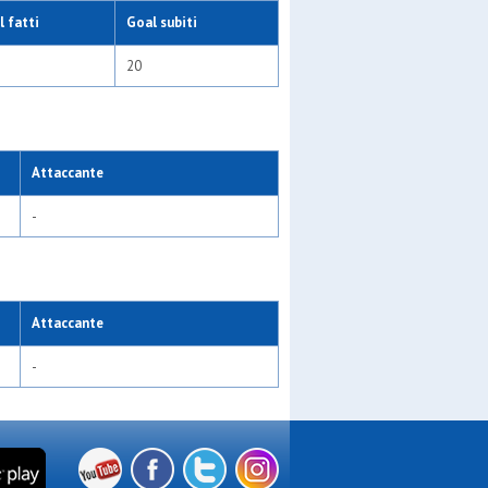
 fatti
Goal subiti
20
Attaccante
-
Attaccante
-