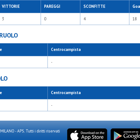
VITTORIE
PAREGGI
SCONFITTE
Goal
3
0
4
18
 RUOLO
e
Centrocampista
-
OLO
e
Centrocampista
-
NO - APS. Tutti i diritti riservati