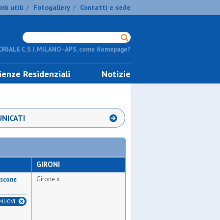
ink utili
Fotogallery
Contatti e sede
/
/
RIALE C.S.I. MILANO - APS. come Homepage?
ienze Residenziali
Notizie
NICATI
GIRONI
Girone x
oscone
IMUOVI