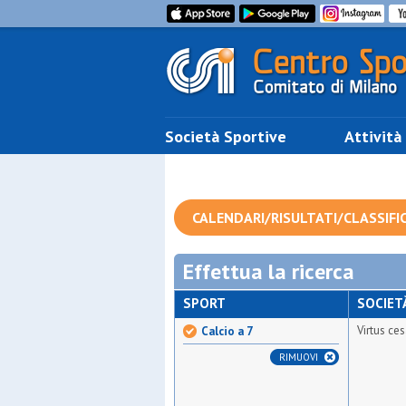
Società Sportive
Attività
CALENDARI/RISULTATI/CLASSIFI
Effettua la ricerca
SPORT
SOCIET
Virtus c
Calcio a 7
RIMUOVI