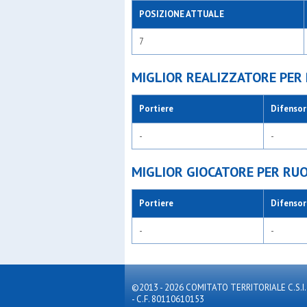
POSIZIONE ATTUALE
7
MIGLIOR REALIZZATORE PER
Portiere
Difensor
-
-
MIGLIOR GIOCATORE PER RU
Portiere
Difensor
-
-
©2013 - 2026 COMITATO TERRITORIALE C.S.I. MILA
- C.F. 80110610153