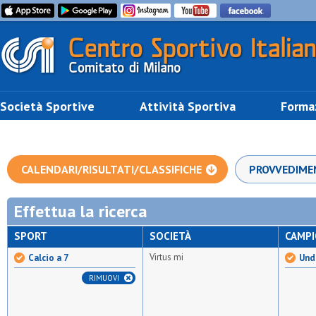
Società Sportive
Attività Sportiva
Forma
CALENDARI/RISULTATI/CLASSIFICHE
PROVVEDIME
Effettua la ricerca
SPORT
SOCIETÀ
CAMP
Virtus mi
Calcio a 7
Unde
RIMUOVI