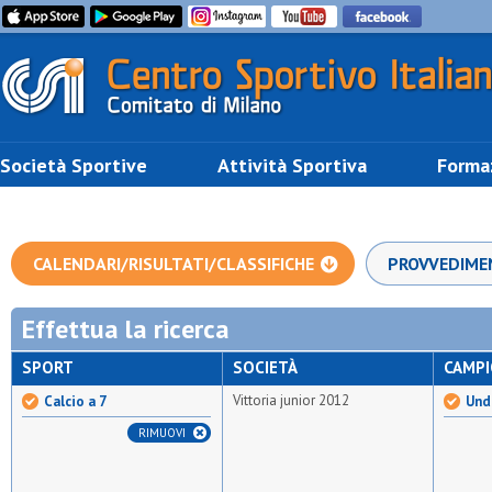
Società Sportive
Attività Sportiva
Forma
CALENDARI/RISULTATI/CLASSIFICHE
PROVVEDIME
Effettua la ricerca
SPORT
SOCIETÀ
CAMP
Vittoria junior 2012
Calcio a 7
Unde
RIMUOVI