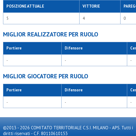
POSIZIONE ATTUALE
VITTORIE
PAREG
5
4
0
MIGLIOR REALIZZATORE PER RUOLO
Portiere
Difensore
Ce
-
-
-
MIGLIOR GIOCATORE PER RUOLO
Portiere
Difensore
Ce
-
-
-
©2013 - 2026 COMITATO TERRITORIALE C.S.I. MILANO - APS. Tutti i
diritti riservati - C.F. 80110610153