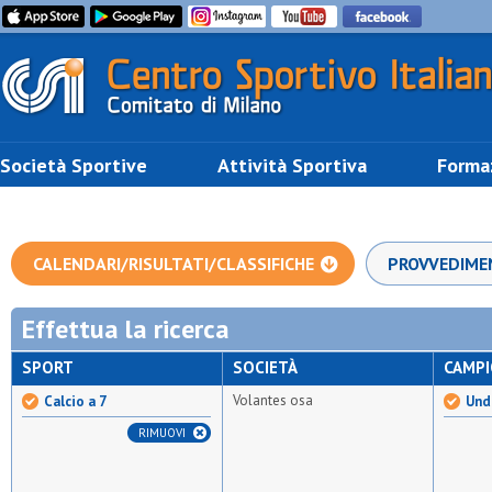
Società Sportive
Attività Sportiva
Forma
CALENDARI/RISULTATI/CLASSIFICHE
PROVVEDIME
Effettua la ricerca
SPORT
SOCIETÀ
CAMP
Volantes osa
Calcio a 7
Unde
RIMUOVI