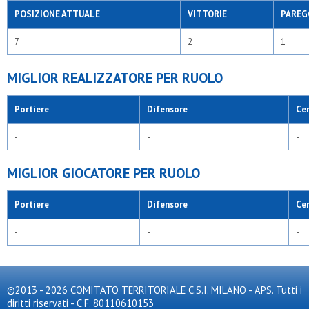
POSIZIONE ATTUALE
VITTORIE
PAREG
7
2
1
MIGLIOR REALIZZATORE PER RUOLO
Portiere
Difensore
Ce
-
-
-
MIGLIOR GIOCATORE PER RUOLO
Portiere
Difensore
Ce
-
-
-
©2013 - 2026 COMITATO TERRITORIALE C.S.I. MILANO - APS. Tutti i
diritti riservati - C.F. 80110610153