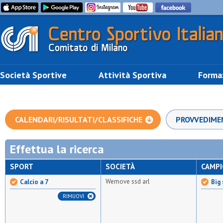
Società Sportive
Attività Sportiva
Forma
CALENDARI/RISULTATI/CLASSIFICHE
PROVVEDIME
Effettua la ricerca
SPORT
SOCIETÀ
CAMP
Wemove ssd arl
Calcio a 7
Big 
RIMUOVI