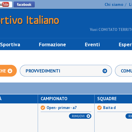
Chi siamo
L
/
Vuoi COMITATO TERRITO
 Sportiva
Formazione
Eventi
Esper
CHE
PROVVEDIMENTI
COMU
À
CAMPIONATO
SQUADRE
Open - primav - a7
Baita d
RIMUOVI
R