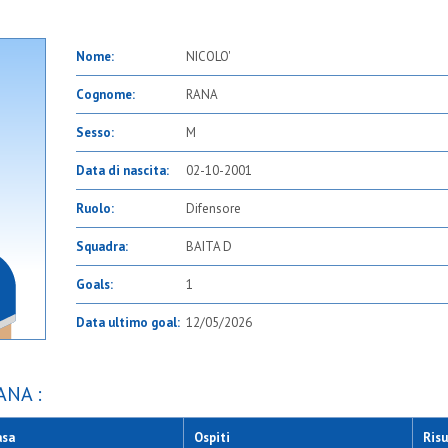
Nome:
NICOLO'
Cognome:
RANA
Sesso:
M
Data di nascita:
02-10-2001
Ruolo:
Difensore
Squadra:
BAITA D
Goals:
1
Data ultimo goal:
12/05/2026
ANA :
asa
Ospiti
Risu