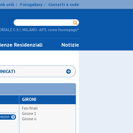
ink utili
Fotogallery
Contatti e sede
/
/
RIALE C.S.I. MILANO - APS. come Homepage?
ienze Residenziali
Notizie
NICATI
GIRONI
Fasi finali
Girone 1
IMUOVI
Girone o