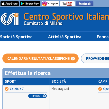
Società Sportive
Attività Sportiva
Forma
CALENDARI/RISULTATI/CLASSIFICHE
PROVVEDIME
Effettua la ricerca
SPORT
SOCIETÀ
CAMP
Medaragazzi
Calcio a 7
Open
RIMUOVI