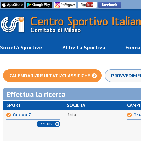
Società Sportive
Attività Sportiva
Forma
CALENDARI/RISULTATI/CLASSIFICHE
PROVVEDIME
Effettua la ricerca
SPORT
SOCIETÀ
CAMP
Baita
Calcio a 7
Open
RIMUOVI