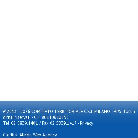
©2013 - 2026 COMITATO TERRITORIALE C.S.I. MILANO - APS. Tutti i
diritti riservati - C.F. 80110610153
Tel. 02 5839.1401 / Fax 02 5839.1417
-
Privacy
Credits: Aleide Web Agency