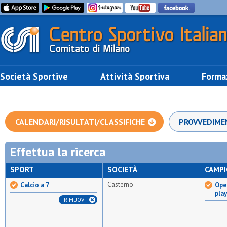
Società Sportive
Attività Sportiva
Forma
CALENDARI/RISULTATI/CLASSIFICHE
PROVVEDIME
Effettua la ricerca
SPORT
SOCIETÀ
CAMP
Casterno
Calcio a 7
Open
pla
RIMUOVI