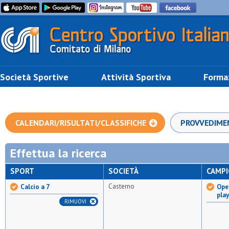
Società Sportive
Attività Sportiva
Forma
CALENDARI/RISULTATI/CLASSIFICHE
PROVVEDIME
Effettua la ricerca
SPORT
SOCIETÀ
CAMP
Casterno
Calcio a 7
Open
pla
RIMUOVI