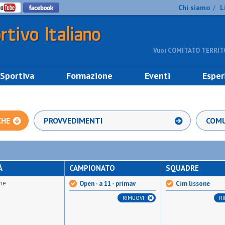
Chi siamo
L
/
Vuoi COMITATO TERRITO
 Sportiva
Formazione
Eventi
Esper
CHE
PROVVEDIMENTI
COMU
À
CAMPIONATO
SQUADRE
ne
Open - a 11 - primav
Cim lissone
RIMUOVI
R