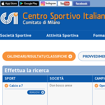
Società Sportive
Attività Sportiva
Forma
CALENDARI/RISULTATI/CLASSIFICHE
PROVVEDIME
Effettua la ricerca
SPORT
SOCIETÀ
CAMP
Don bosco arese
Calcio a 7
Open
RIMUOVI