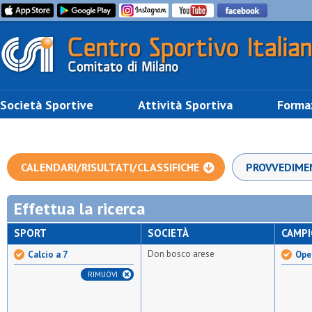
Società Sportive
Attività Sportiva
Forma
CALENDARI/RISULTATI/CLASSIFICHE
PROVVEDIME
Effettua la ricerca
SPORT
SOCIETÀ
CAMP
Don bosco arese
Calcio a 7
Open
RIMUOVI