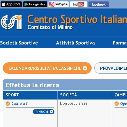
Società Sportive
Attività Sportiva
Forma
CALENDARI/RISULTATI/CLASSIFICHE
PROVVEDIME
Effettua la ricerca
SPORT
SOCIETÀ
CAMP
Don bosco arese
Calcio a 7
Open
RIMUOVI