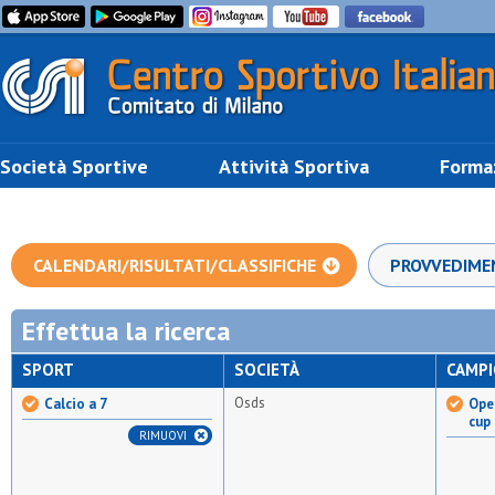
Società Sportive
Attività Sportiva
Forma
CALENDARI/RISULTATI/CLASSIFICHE
PROVVEDIME
Effettua la ricerca
SPORT
SOCIETÀ
CAMP
Osds
Calcio a 7
Open
cup
RIMUOVI