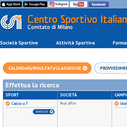
Società Sportive
Attività Sportiva
Forma
CALENDARI/RISULTATI/CLASSIFICHE
PROVVEDIME
Effettua la ricerca
SPORT
SOCIETÀ
CAMP
Real affori
Calcio a 7
Unde
RIMUOVI