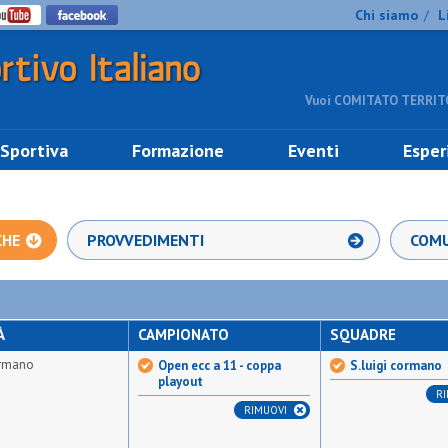
Chi siamo
L
/
Vuoi COMITATO TERRITO
 Sportiva
Formazione
Eventi
Esper
CHE
PROVVEDIMENTI
COMU
À
CAMPIONATO
SQUADRE
ormano
Open ecc a 11 - coppa
S.luigi cormano
playout
R
RIMUOVI