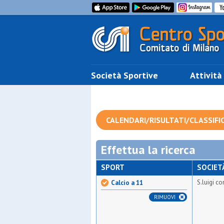
Società Sportive
Attività
CALENDARI/RISULTATI/CLASSIFI
Effettua la ricerca
SPORT
SOCIET
S.luigi c
Calcio a 11
RIMUOVI