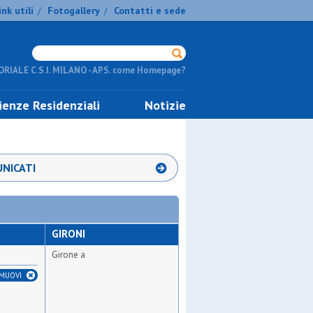
ink utili
Fotogallery
Contatti e sede
/
/
RIALE C.S.I. MILANO - APS. come Homepage?
ienze Residenziali
Notizie
NICATI
GIRONI
Girone a
IMUOVI