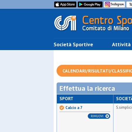
Società Sportive
Attività
CALENDARI/RISULTATI/CLASSIFI
Effettua la ricerca
SPORT
SOCIET
S.simplic
Calcio a 7
RIMUOVI