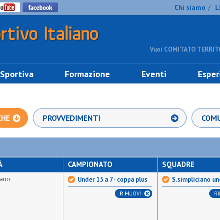
Chi siamo
L
/
Vuoi COMITATO TERRITO
 Sportiva
Formazione
Eventi
Esper
CHE
PROVVEDIMENTI
COMU
À
CAMPIONATO
SQUADRE
iano
Under 15 a 7 - coppa plus
S.simpliciano un
RIMUOVI
R