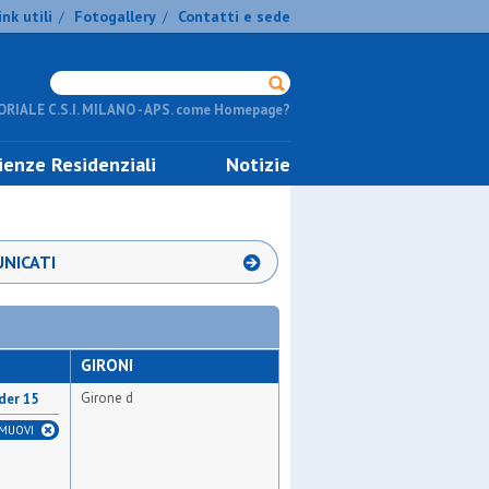
ink utili
Fotogallery
Contatti e sede
/
/
RIALE C.S.I. MILANO - APS. come Homepage?
ienze Residenziali
Notizie
NICATI
GIRONI
Girone d
der 15
IMUOVI