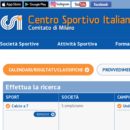
Società Sportive
Attività Sportiva
Forma
CALENDARI/RISULTATI/CLASSIFICHE
PROVVEDIME
Effettua la ricerca
SPORT
SOCIETÀ
CAMP
S.simpliciano
Calcio a 7
Unde
RIMUOVI