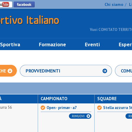
Chi siamo
L
/
Vuoi COMITATO TERRITO
 Sportiva
Formazione
Eventi
Esper
CHE
PROVVEDIMENTI
COMU
À
CAMPIONATO
SQUADRE
zurra 56
Open - primav - a7
Stella azzurra 5
RIMUOVI
R