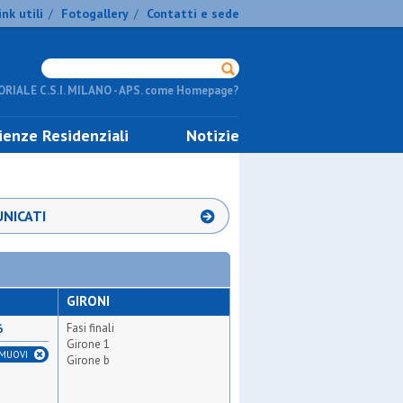
ink utili
Fotogallery
Contatti e sede
/
/
RIALE C.S.I. MILANO - APS. come Homepage?
ienze Residenziali
Notizie
NICATI
GIRONI
Fasi finali
6
Girone 1
IMUOVI
Girone b