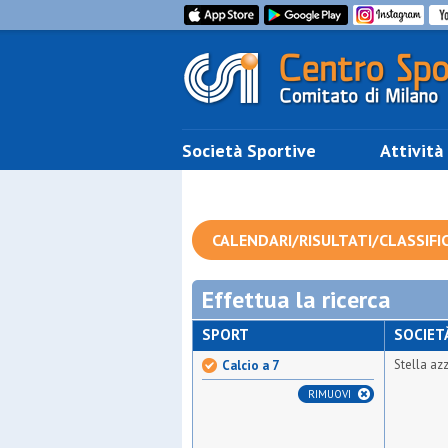
Società Sportive
Attività
CALENDARI/RISULTATI/CLASSIFI
Effettua la ricerca
SPORT
SOCIET
Stella az
Calcio a 7
RIMUOVI