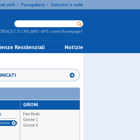
ink utili
Fotogallery
Contatti e sede
/
/
RIALE C.S.I. MILANO - APS. come Homepage?
ienze Residenziali
Notizie
NICATI
GIRONI
Fasi finali
6
Girone 1
IMUOVI
Girone b