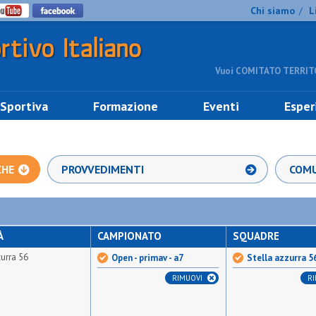
Chi siamo
L
/
Vuoi COMITATO TERRITO
 Sportiva
Formazione
Eventi
Esper
CHE
PROVVEDIMENTI
COMU
À
CAMPIONATO
SQUADRE
zurra 56
Open - primav - a7
Stella azzurra 5
RIMUOVI
R