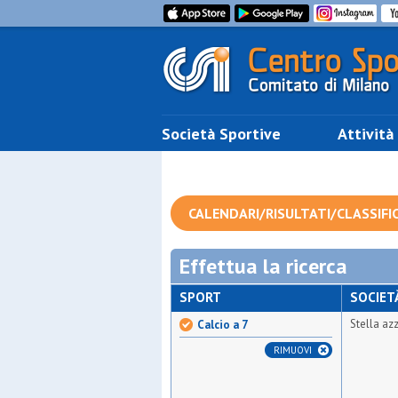
Società Sportive
Attività
CALENDARI/RISULTATI/CLASSIFI
Effettua la ricerca
SPORT
SOCIET
Stella az
Calcio a 7
RIMUOVI