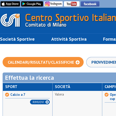
Società Sportive
Attività Sportiva
Forma
CALENDARI/RISULTATI/CLASSIFICHE
PROVVEDIME
Effettua la ricerca
SPORT
SOCIETÀ
CAMP
Valera
Calcio a 7
Open
cup
RIMUOVI