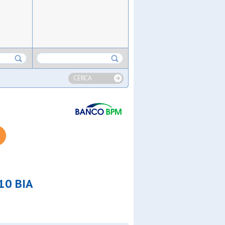
CERCA
anfra
omcc
 2010
a2010g
10 BIA