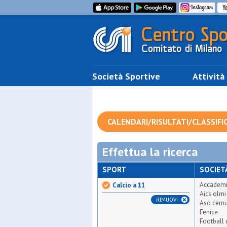
Società Sportive
Attività
CALENDARI/RISULTATI/CLASSIFI
Effettua la ricerca
SPORT
SOCIET
Accademi
Calcio a 11
Aics olmi
RIMUOVI
Aso cern
Fenice
Football 