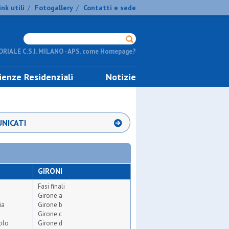
ink utili
Fotogallery
Contatti e sede
/
/
RIALE C.S.I. MILANO - APS. come Homepage?
ienze Residenziali
Notizie
NICATI
GIRONI
Fasi finali
Girone a
ia
Girone b
Girone c
olo
Girone d