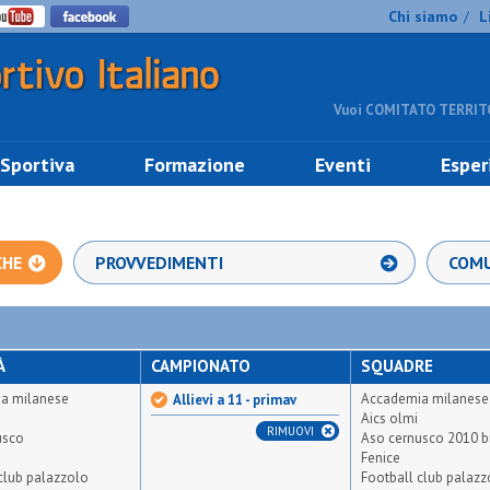
Chi siamo
L
/
Vuoi COMITATO TERRITO
 Sportiva
Formazione
Eventi
Esper
CHE
PROVVEDIMENTI
COMU
À
CAMPIONATO
SQUADRE
a milanese
Accademia milanese
Allievi a 11 - primav
Aics olmi
RIMUOVI
usco
Aso cernusco 2010 b
Fenice
club palazzolo
Football club palazz