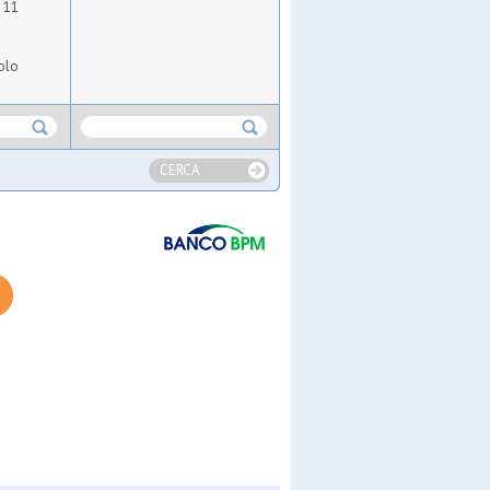
i 11
olo
CERCA
evi
omcc