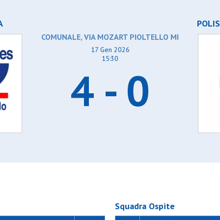
zurra vaprio
Sportinzona nl gorla
mo
Stella azzurra 56
A
zano
Stella azzurra vaprio
POLIS
driano
Up settimo
COMUNALE, VIA MOZART PIOLTELLO MI
 osa
Ussa rozzano
Virtus sedriano
17 Gen 2026
Volantes osa
15:30
4 - 0
Squadra Ospite