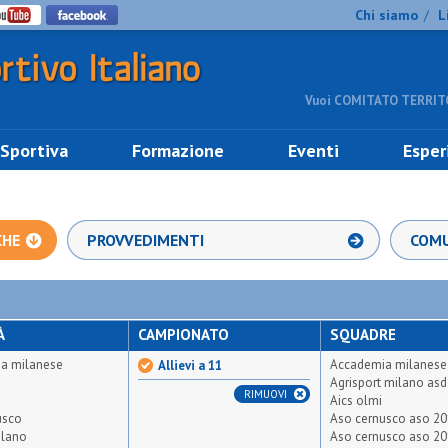
Chi siamo
L
/
Vuoi COMITATO TERRITO
 Sportiva
Formazione
Eventi
Esper
CHE
PROVVEDIMENTI
COMU
À
CAMPIONATO
SQUADRE
a milanese
Accademia milanese
Allievi a 11
Agrisport milano asd
RIMUOVI
Aics olmi
usco
Aso cernusco aso 20
ilano
Aso cernusco aso 20