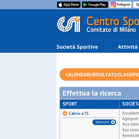
Società Sportive
Attività
CALENDARI/RISULTATI/CLASSIFI
Effettua la ricerca
SPORT
SOCIET
Accademi
Calcio a 11
Agrisport
RIMUOVI
Aics olmi
Aso cern
Aurora m