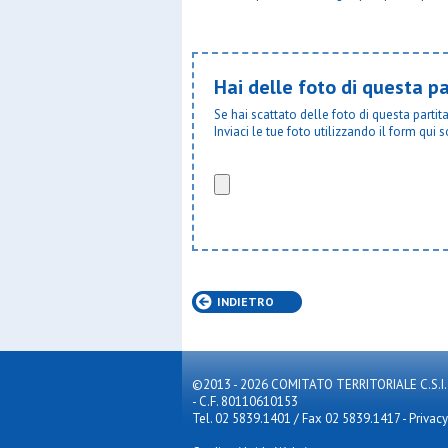
Hai delle foto di questa pa
Se hai scattato delle foto di questa parti
Inviaci le tue foto utilizzando il form qui s
INDIETRO
©2013 - 2026 COMITATO TERRITORIALE C.S.I. MILA
- C.F. 80110610153
Tel. 02 5839.1401 / Fax 02 5839.1417
-
Privacy