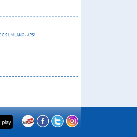
 C.S.I. MILANO - APS!