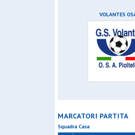
Stella az
Up setti
VOLANTES OS
Ussa roz
Virtus se
Volantes
MARCATORI PARTITA
Squadra Casa