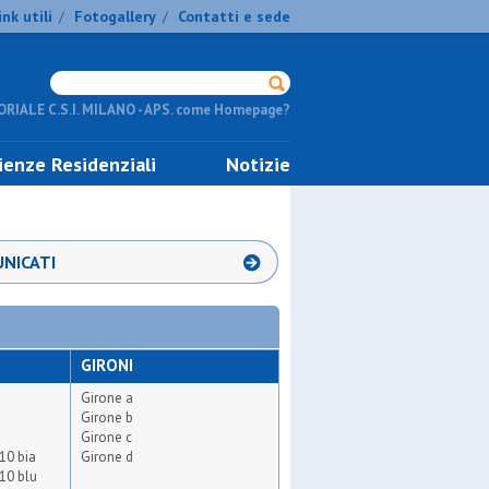
ink utili
Fotogallery
Contatti e sede
/
/
RIALE C.S.I. MILANO - APS. come Homepage?
ienze Residenziali
Notizie
NICATI
GIRONI
Girone a
Girone b
Girone c
10 bia
Girone d
10 blu