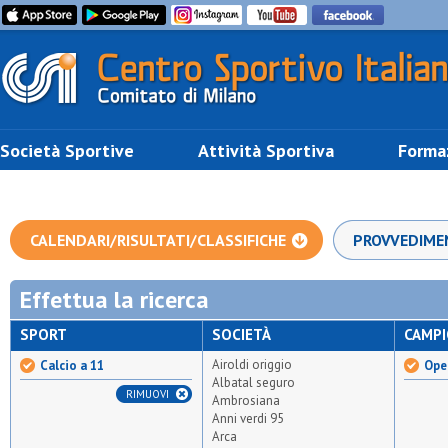
Società Sportive
Attività Sportiva
Forma
CALENDARI/RISULTATI/CLASSIFICHE
PROVVEDIME
Effettua la ricerca
SPORT
SOCIETÀ
CAMP
Airoldi origgio
Calcio a 11
Open
Albatal seguro
RIMUOVI
Ambrosiana
Anni verdi 95
Arca