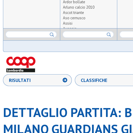
Ardor bollate
Arluno calcio 2010
Ascot triante
Aso cernusco
Assisi
Ausonia
Barbarigo
Brioschese calcio
Cassina nuova
Cim lissone
Citta' di brugherio
Csrb
Dea sr.
Diavoli rossi
Euphoria
RISULTATI
CLASSIFICHE
F.g. calcio
Filarete
G.xxiii milano
Incirano
Lambrate
DETTAGLIO PARTITA: B
Leone xiii sport
Meda sport
Medaragazzi
MILANO GUARDIANS G
Milano guardians
Milano wolves