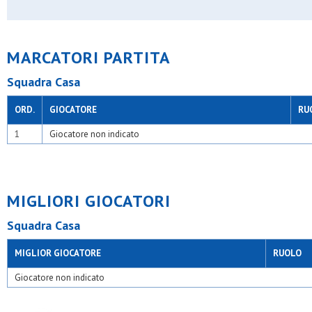
Velate u.s.
Villa raverio
Virtus acli trecella
Virtus bovisio
MARCATORI PARTITA
Virtus opm
Yousport
Squadra Casa
ORD.
GIOCATORE
RU
1
Giocatore non indicato
MIGLIORI GIOCATORI
Squadra Casa
MIGLIOR GIOCATORE
RUOLO
Giocatore non indicato