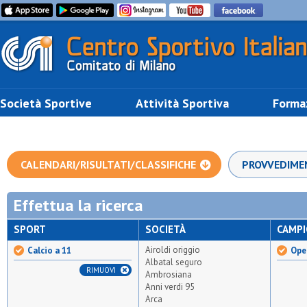
Società Sportive
Attività Sportiva
Forma
CALENDARI/RISULTATI/CLASSIFICHE
PROVVEDIME
Effettua la ricerca
SPORT
SOCIETÀ
CAMP
Airoldi origgio
Calcio a 11
Open
Albatal seguro
RIMUOVI
Ambrosiana
Anni verdi 95
Arca