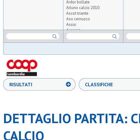
Ardor bollate
Arluno calcio 2010
Ascot triante
Aso cernusco
Assisi
Ausonia
Barbarigo
Brioschese calcio
Cassina nuova
Cim lissone
Citta' di brugherio
Csrb
Dea sr.
Diavoli rossi
Euphoria
RISULTATI
CLASSIFICHE
F.g. calcio
Filarete
G.xxiii milano
Incirano
Lambrate
DETTAGLIO PARTITA: C
Leone xiii sport
Meda sport
Medaragazzi
CALCIO
Milano guardians
Milano wolves