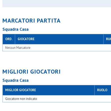
Velate u.s.
Villa raverio
Virtus acli trecella
Virtus bovisio
MARCATORI PARTITA
Virtus opm
Yousport
Squadra Casa
ORD.
GIOCATORE
RU
Nessun Marcatore
MIGLIORI GIOCATORI
Squadra Casa
MIGLIOR GIOCATORE
RUOLO
Giocatore non indicato