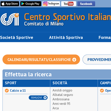
Società Sportive
Attività Sportiva
Forma
CALENDARI/RISULTATI/CLASSIFICHE
PROVVEDIME
Effettua la ricerca
SPORT
SOCIETÀ
CAMP
Airoldi origgio
Calcio a 11
Open
Albatal seguro
RIMUOVI
Ambrosiana
Anni verdi 95
Arca