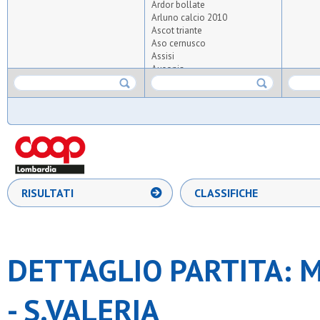
Ardor bollate
Arluno calcio 2010
Ascot triante
Aso cernusco
Assisi
Ausonia
Barbarigo
Brioschese calcio
Cassina nuova
Cim lissone
Citta' di brugherio
Csrb
Dea sr.
Diavoli rossi
Euphoria
RISULTATI
CLASSIFICHE
F.g. calcio
Filarete
G.xxiii milano
Incirano
Lambrate
DETTAGLIO PARTITA: 
Leone xiii sport
Meda sport
Medaragazzi
- S.VALERIA
Milano guardians
Milano wolves