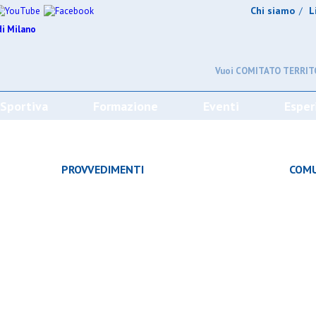
Chi siamo
L
/
Vuoi COMITATO TERRITO
 Sportiva
Formazione
Eventi
Esper
CHE
PROVVEDIMENTI
COMU
À
CAMPIONATO
SQUADRE