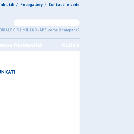
ink utili
Fotogallery
Contatti e sede
/
/
RIALE C.S.I. MILANO - APS. come Homepage?
ienze Residenziali
Notizie
NICATI
GIRONI