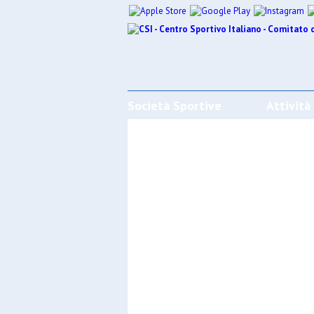
Società Sportive
Attività
CALENDARI/RISULTATI/CLASSIFI
Effettua la ricerca
SPORT
SOCIET