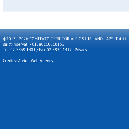
Artemide football club
As gala
Asc corsico asd
Ascot triante
Asdo s.caterina
Asdo verano
Aso cernusco
©2013 - 2026 COMITATO TERRITORIALE C.S.I. MILANO - APS. Tutti i
Aso san rocco
diritti riservati - C.F. 80110610153
Aspis
Assisi
Tel. 02 5839.1401 / Fax 02 5839.1417
-
Privacy
Assosport
Atl. don bosco
Credits: Aleide Web Agency
Atlas
Atletico arluno
Atletico brianza 2024
Atletico meda sud
Atletico s.elena
Atletico triante
Atletico vittoria
Atletico zona 9
Audace meneghina
Aurora 72
Aurora milano
Aurora osgb
Aurora pregnana