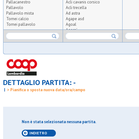
Pallacanestro
Acli cavanis corsico
Pallavolo
Acli trecella
Pallavolo mista
Ad astra
Tornei calcio
Agape asd
Tornei pallavolo
Agoal
Agora'
Agrisport
Aics olmi
Airoldi origgio
Albatal seguro
All for tennis and padel
Altius
Altopiano
Ambrosiana
DETTAGLIO PARTITA: -
Anni verdi 2012
Anni verdi 95
|
> Pianifica o sposta nuova data/ora/campo
Apo crocetta
Apo s.carlo
Apo vedano
Arca
Arca brugherio
Arcobaleno pavoni
Non è stata selezionata nessuna partita.
Ardita giambellino
Ardor bollate
INDIETRO
Arluno calcio 2010