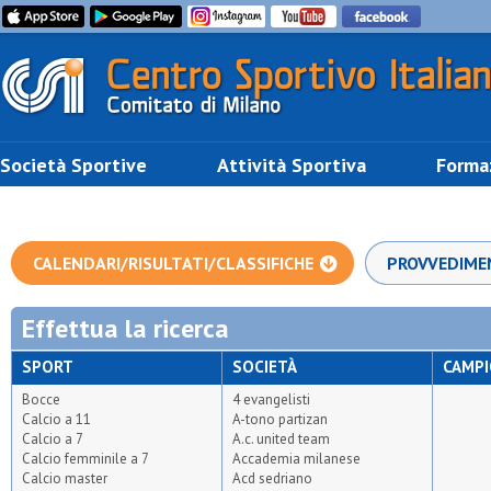
Società Sportive
Attività Sportiva
Forma
CALENDARI/RISULTATI/CLASSIFICHE
PROVVEDIME
Effettua la ricerca
SPORT
SOCIETÀ
CAMP
Bocce
4 evangelisti
Calcio a 11
A-tono partizan
Calcio a 7
A.c. united team
Calcio femminile a 7
Accademia milanese
Calcio master
Acd sedriano