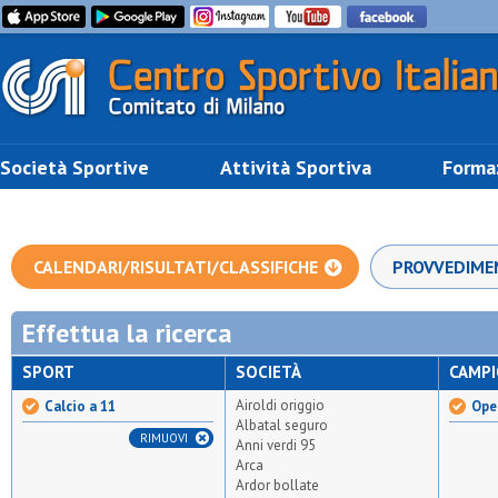
Società Sportive
Attività Sportiva
Forma
CALENDARI/RISULTATI/CLASSIFICHE
PROVVEDIME
Effettua la ricerca
SPORT
SOCIETÀ
CAMP
Airoldi origgio
Calcio a 11
Open
Albatal seguro
RIMUOVI
Anni verdi 95
Arca
Ardor bollate