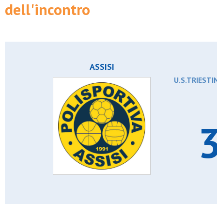
dell'incontro
Plesios
Real affori
Real san paolo
Resurrezione
Rodano football club
S.chiara e francesco
S.fermo
ASSISI
S.giorgio desio
S.giuliano cologno osgd
U.S.TRIESTI
S.giuseppe artigiano
S.spirito
S.valeria
San giuliano
Serenissima san pio x
3
Speranza agrate
Sporting c.b.
Sportinzona
Up settimo
Upg
Valsesia
Velate u.s.
Villa raverio
Virtus acli trecella
Virtus bovisio
Yousport